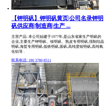
【钾明矾】钾明矾黄页|公司名录钾明
矾供应商|制造商|生产 ...
主营产品: 本公司始建于1977年,是山东省家生产明矾的
企业,主要生产钾明矾、铵明矾、熟皮专用明矾,强制结晶
明矾,海蜇专用明矾,低铁明矾,面矾,高纯度铵明矾,高纯氧
化铝等 .
联系电话: 180 3780 8511