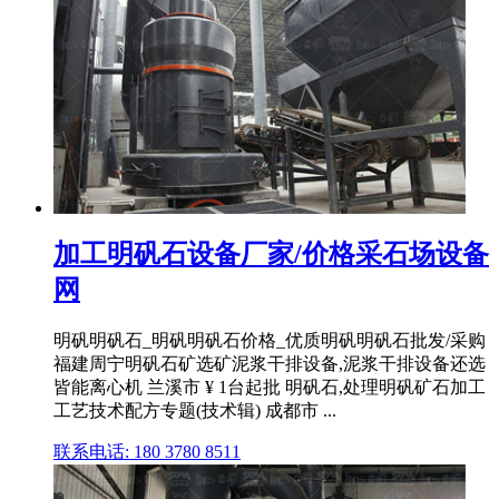
加工明矾石设备厂家/价格采石场设备
网
明矾明矾石_明矾明矾石价格_优质明矾明矾石批发/采购
福建周宁明矾石矿选矿泥浆干排设备,泥浆干排设备还选
皆能离心机 兰溪市 ¥ 1台起批 明矾石,处理明矾矿石加工
工艺技术配方专题(技术辑) 成都市 ...
联系电话: 180 3780 8511