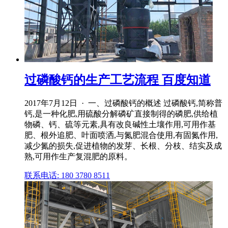
过磷酸钙的生产工艺流程 百度知道
2017年7月12日 · 一、过磷酸钙的概述 过磷酸钙,简称普
钙,是一种化肥,用硫酸分解磷矿直接制得的磷肥,供给植
物磷、钙、硫等元素,具有改良碱性土壤作用,可用作基
肥、根外追肥、叶面喷洒,与氮肥混合使用,有固氮作用,
减少氮的损失,促进植物的发芽、长根、分枝、结实及成
熟,可用作生产复混肥的原料。
联系电话: 180 3780 8511