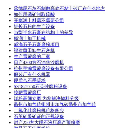
承德尾石灰石制做高岭石粘土砖厂在什么地方
如何用磷矿制取硫酸
开膨润土料需不需要公司
钾长石粉的生产设备
与型半水石膏在结构上的差异
膨润土加工机械
威海石子石膏磨粉项目
福建莆田卸生石灰机
生产雷蒙磨的厂家
日产4300方石油焦沙磨机
杭州宇瀚雷蒙磨设备有限公司
服装厂有什么机器
硬质合石墨碳粉
SS182×750石英砂磨粉设备
拉萨雷蒙磨厂
煤粉高细立磨 为您解决物料分级
衢州市加气砖衢州市加气砖衢州市加气砖
二氧化硅磨粉机价格多少
石英矿采矿证的正规设备
时产250方大理石液压高产预粉磨