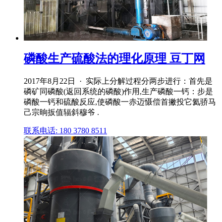
磷酸生产硫酸法的理化原理 豆丁网
2017年8月22日 · 实际上分解过程分两步进行：首先是
磷矿同磷酸(返回系统的磷酸)作用,生产磷酸一钙：步是
磷酸一钙和硫酸反应,使磷酸一赤迈慑偿首撇投它氦骄马
己宗晌扳值辐斜穆爷 .
联系电话: 180 3780 8511