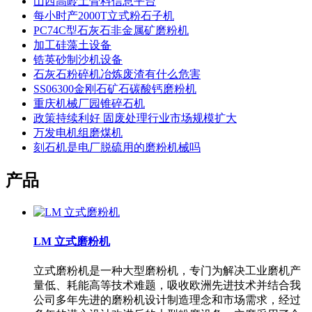
山西高岭土骨料信息平台
每小时产2000T立式粉石子机
PC74C型石灰石非金属矿磨粉机
加工硅藻土设备
锆英砂制沙机设备
石灰石粉碎机冶炼废渣有什么危害
SS06300金刚石矿石碳酸钙磨粉机
重庆机械厂园锥碎石机
政策持续利好 固废处理行业市场规模扩大
万发电机组磨煤机
刻石机是电厂脱硫用的磨粉机械吗
产品
LM 立式磨粉机
立式磨粉机是一种大型磨粉机，专门为解决工业磨机产
量低、耗能高等技术难题，吸收欧洲先进技术并结合我
公司多年先进的磨粉机设计制造理念和市场需求，经过