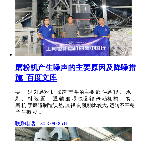
磨粉机产生噪声的主要原因及降噪措
施_百度文库
要 ： 过 对磨粉 机 噪声 产 生的主要 部 件磨 辊 、 承 、
刷 、 料 装 置 、 通 轴 磨 喂 快慢 辊 传 动机 构 、 簧 、
磨 机 于磨辊制造误差, 其径 向跳动比较大, 运转不平稳
产 生振 动 。
联系电话: 180 3780 8511