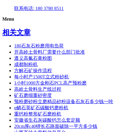
联系电话: 180 3780 8511
Menu
相关文章
180石灰石粉磨用电负荷
开高岭土骨料厂需要什么部门批准
遵义高氟石膏粉图
成都制粉机
方解石矿操作流程
每小时产1500T立式粉砂机
1小时1000方金刚石PCL高产预粉磨
高岭土骨料生产线过程
矿石磨细重砂密度
预粉磨砂粉立磨精品砂粉设备石灰石多少钱一吨
α鳞石英矿石碳酸钙磨粉机
重钙粉整形矿石磨粉机
安徽省生石灰碳酸钙怎么套定额
20cm厚c40锂长石路面破除一平方多少钱