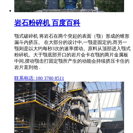
岩石粉碎机 百度百科
颚式破碎机 将岩石在两个突起的表面（颚）形成的锥形
漏斗内挤压。 在大部分的设计中,一颚是固定的,而另一
颚则是以大约每秒3次的速率摆动。原料从顶部进入颚式
粉碎机。大于颚底部开口的岩片会卡在颚的两片金属板
中间,摆动颚击打固定颚所产生的动能会持续挤压卡住的
岩片直到他 .
联系电话: 180 3780 8511