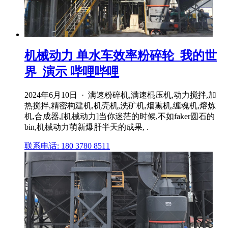
机械动力 单水车效率粉碎轮_我的世
界_演示 哔哩哔哩
2024年6月10日 · 满速粉碎机,满速棍压机,动力搅拌,加
热搅拌,精密构建机,机壳机,洗矿机,烟熏机,缠魂机,熔炼
机,合成器,[机械动力]当你迷茫的时候,不如faker圆石的
bin,机械动力萌新爆肝半天的成果, .
联系电话: 180 3780 8511