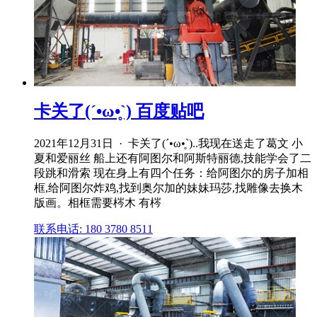
卡关了(´•ω•̥`) 百度贴吧
2021年12月31日 · 卡关了(´•ω•̥`)..我现在送走了葛文 小
夏和爱丽丝 船上还有阿图尔和阿斯特丽德,技能学会了二
段跳和滑索 现在身上有四个任务：给阿图尔的房子加相
框,给阿图尔炸鸡,找到奥尔加的妹妹玛莎,找雕像去换木
版画。相框需要梣木 有梣
联系电话: 180 3780 8511