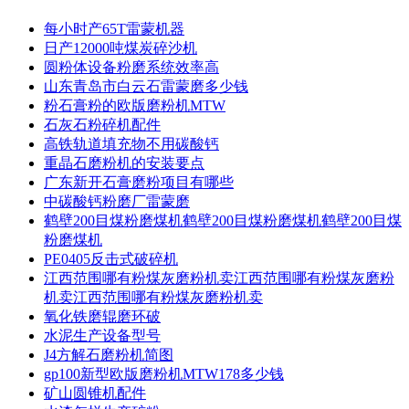
每小时产65T雷蒙机器
日产12000吨煤炭碎沙机
圆粉体设备粉磨系统效率高
山东青岛市白云石雷蒙磨多少钱
粉石膏粉的欧版磨粉机MTW
石灰石粉碎机配件
高铁轨道填充物不用碳酸钙
重晶石磨粉机的安装要点
广东新开石膏磨粉项目有哪些
中碳酸钙粉磨厂雷蒙磨
鹤壁200目煤粉磨煤机鹤壁200目煤粉磨煤机鹤壁200目煤
粉磨煤机
PE0405反击式破碎机
江西范围哪有粉煤灰磨粉机卖江西范围哪有粉煤灰磨粉
机卖江西范围哪有粉煤灰磨粉机卖
氧化铁磨辊磨环破
水泥生产设备型号
J4方解石磨粉机简图
gp100新型欧版磨粉机MTW178多少钱
矿山圆锥机配件