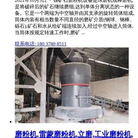
2021年10月3日 · 锑矿石磨粉机设备是球磨机或棒磨机,
是将破碎后的矿石继续磨细,达到单体分离状态的一种设
备。它是一个两端为中空轴并由其支承的旋转筒体组成,
筒体内装有相当数量不同直径的磨矿介质(钢球、钢棒、
砾石),矿石和水从给矿端连续加入,经过中空轴进入筒体,
当筒体按规定转速工作时,磨矿 ...
联系电话: 180 3780 8511
磨粉机,雷蒙磨粉机,立磨,工业磨粉机,