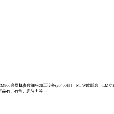
设备DCM900磨煤机参数细粉加工设备(20400目)：MTW欧版
石、石膏、膨润土等 ...