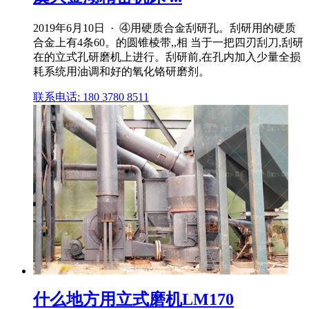
2019年6月10日 · ④用硬质合金刮研孔。刮研用的硬质
合金上有4条60。的圆锥棱带,,相 当于一把四刃刮刀,刮研
在的立式孔研磨机上进行。刮研前,在孔内加入少量全损
耗系统用油调和好的氧化铬研磨剂。
联系电话: 180 3780 8511
什么地方用立式磨机LM170