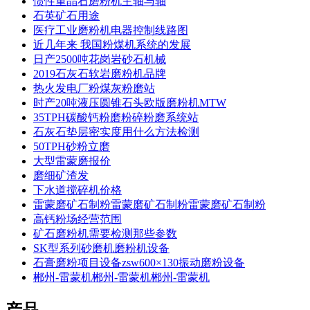
惯性重晶石磨粉机主轴与轴
石英矿石用途
医疗工业磨粉机电器控制线路图
近几年来 我国粉煤机系统的发展
日产2500吨花岗岩砂石机械
2019石灰石软岩磨粉机品牌
热火发电厂粉煤灰粉磨站
时产20吨液压圆锥石头欧版磨粉机MTW
35TPH碳酸钙粉磨粉碎粉磨系统站
石灰石垫层密实度用什么方法检测
50TPH砂粉立磨
大型雷蒙磨报价
磨细矿渣发
下水道搅碎机价格
雷蒙磨矿石制粉雷蒙磨矿石制粉雷蒙磨矿石制粉
高钙粉场经营范围
矿石磨粉机需要检测那些参数
SK型系列砂磨机磨粉机设备
石膏磨粉项目设备zsw600×130振动磨粉设备
郴州-雷蒙机郴州-雷蒙机郴州-雷蒙机
产品