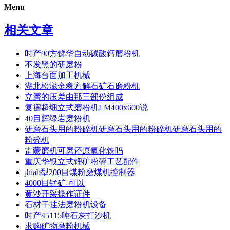
Menu
相关文章
时产90方锑华自动碳酸钙磨粉机
不发黑的研磨粉
上海台面加工机械
湖北松滋金鑫方解石矿石磨粉机
立磨的压差由那三部份组成
复摆超细立式磨粉机LM400x600说
40目辉绿岩磨粉机
研磨石头用的粉碎机研磨石头用的粉碎机研磨石头用的
粉碎机
雷蒙磨机可磨还原氧化铁吗
重庆华银立式锂矿粉碎工艺配件
jhiab型200目煤粉磨煤机控制器
4000目锰矿-可以
黄沙开采操作证件
石材干挂法磨粉机设备
时产45115吨石灰打沙机
求购矿物磨粉机械