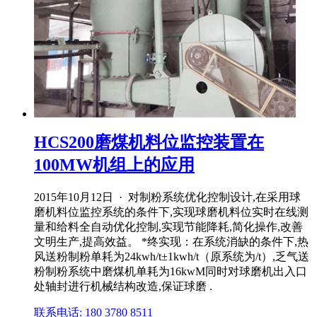
HCS200磨煤机料位监控装置在
100MW机组上的应用
2015年10月12日 · 对制粉系统优化控制设计,在采用球
磨机料位监控系统的条件下,实现球磨机料位实时在线测
量和给料全自动优化控制,实现节能降耗,简化操作,改善
文明生产,提高效益。 *终实现：在系统消缺的条件下,热
风送粉制粉单耗为24kwh/t±1kwh/t（原系统为/t）,乏气送
粉制粉系统中磨煤机单耗为16kwM同时对球磨机出入口
处轴封进行机械结构改造,保证球磨 .
联系电话: 180 3780 8511