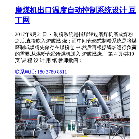
磨煤机出口温度自动控制系统设计 豆
丁网
2017年9月21日 · 制粉系统是指煤经过磨煤机磨成煤粉
之后,直接吹入炉膛燃 烧；而中间仓储式制粉系统是将煤
磨制成煤粉先储存在煤粉仓 中,然后再根据锅炉运行负荷
的需要,从煤粉仓经给煤机送入 炉膛燃烧。 第 4 页/共19
页 课 程 设 计 用 纸 教师批阅：
联系电话: 180 3780 8511