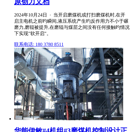
原创力文档
2024年10月24日 · 当开启磨煤机或打扫磨煤机时,在开
启主电机之前旳瞬间,液压系统产生旳反作用力不小于碾
磨力,磨辊被提升,在磨辊与煤层之间没有任何接触旳情况
下实现"软开启"。
联系电话: 180 3780 8511
华能伊敏#4机组#3磨煤机控制设计正