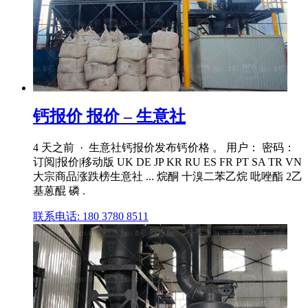
钙报价 报价 – 生意社
4 天之前 · 生意社钙报价发布钙价格 。 用户： 密码：
订阅|报价|移动版 UK DE JP KR RU ES FR PT SA TR VN
大宗商品涨跌榜生意社 ... 烷酮 十溴二苯乙烷 吡唑酯 2乙
基蒽醌 磷 .
联系电话: 180 3780 8511