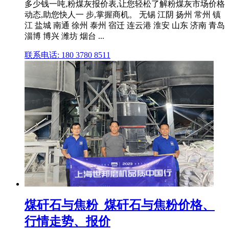
多少钱一吨,粉煤灰报价表,让您轻松了解粉煤灰市场价格
动态,助您快人一 步,掌握商机。 无锡 江阴 扬州 常州 镇
江 盐城 南通 徐州 泰州 宿迁 连云港 淮安 山东 济南 青岛
淄博 博兴 潍坊 烟台 ...
联系电话: 180 3780 8511
煤矸石与焦粉_煤矸石与焦粉价格、
行情走势、报价