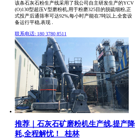
该条石灰石粉生产线采用了我公司自主研发生产的YCV
(O)130型超压V型磨粉机,用于粉磨325目的脱硫细粉,正
式投产后通筛率可达92%,每小时产能在7吨以上,全套设
备运行平稳,表现 .
联系电话: 180 3780 8511
推荐｜石灰石矿磨粉机生产线,提产降
耗,全程解忧！_桂林