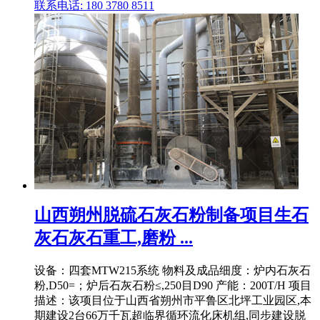
联系电话: 180 3780 8511
山西朔州脱硫石灰石粉制备项目生石
灰石灰石重工,磨粉 ...
设备：四套MTW215系统 物料及成品细度：炉内石灰石
粉,D50=；炉后石灰石粉≤,250目D90 产能：200T/H 项目
描述：该项目位于山西省朔州市平鲁区北坪工业园区,本
期建设2台66万千瓦超临界循环流化床机组,同步建设脱