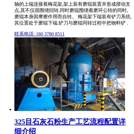
轴的上端连接着梅花架,架上装有磨辊装置并形成摆动支
点,其不仅国围绕回转,同时磨辊围绕着磨环公转的同时,
磨辊本身因摩擦作用而自转。 梅花架下端装有铲刀系统,
其位置处于磨辊下端,铲刀与磨辊同转过程中把物料铲 .
联系电话: 180 3780 8511
325目石灰石粉生产工艺流程配置详
细介绍