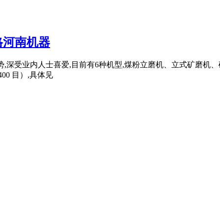
格河南机器
凭借其优势,深受业内人士喜爱,目前有6种机型,煤粉立磨机、立式矿
00 目）,具体见