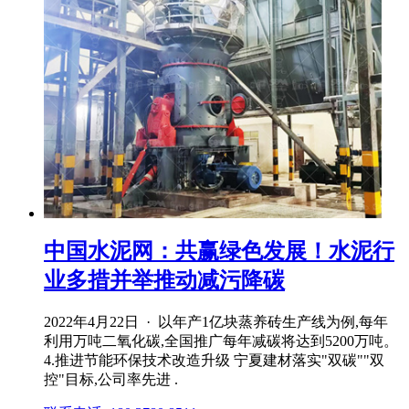
中国水泥网：共赢绿色发展！水泥行
业多措并举推动减污降碳
2022年4月22日 · 以年产1亿块蒸养砖生产线为例,每年
利用万吨二氧化碳,全国推广每年减碳将达到5200万吨。
4.推进节能环保技术改造升级 宁夏建材落实"双碳""双
控"目标,公司率先进 .