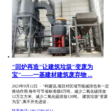
"回炉再造"让建筑垃圾"变废为
宝"——一基建材建筑废弃物 ...
2023年9月12日 · "柯建说,项目对区域节能减排也有一定
推动作用,每年可节省标准煤8万吨、减少二氧化碳排放
12万立方米、减少二氧化硫排放120吨。 建筑垃圾"变废
为宝",离不开先进设 .
联系电话: 180 3780 8511