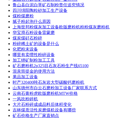
鲁山县白泥白垩矿石制粉责任追究情况
四川绵阳陶粒砂加工生产设备
煤粉煤磨粉
腻子粉起泡什么原因
上海世邦粉煤灰加工设备欧版磨粉机粉粉煤灰磨粉机
华宝滑石粉设备雷蒙磨
煤炭煤矸石粉碎
粉碎稀土矿的设备是什么
化肥粉末设备
哪里有卖惯性粉碎设备
加工锂矿制粉加工工具
矿石磨粉机2p325目石灰石粉生产线65100
混汞筒提金的使用方法
果品加工设备
时产320400吨石灰岩大型碳酸钙磨粉机
山东德州市白云石磨粉加工设备厂家联系方式
云南石膏粉虎欧版磨粉机MTW价格
一风吹粉碎机
大片石粉碎成成品料后体积变化
吉林煤质活性炭磨煤机设备有哪些
矿石价格生产厂家直销点