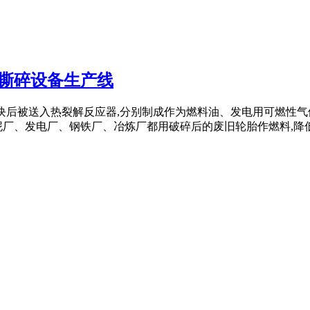
理撕碎设备生产线
成块后被送入热裂解反应器,分别制成作为燃料油、发电用可燃性气
少国家的水泥厂、发电厂、钢铁厂、冶炼厂都用破碎后的废旧轮胎作燃料,降低企