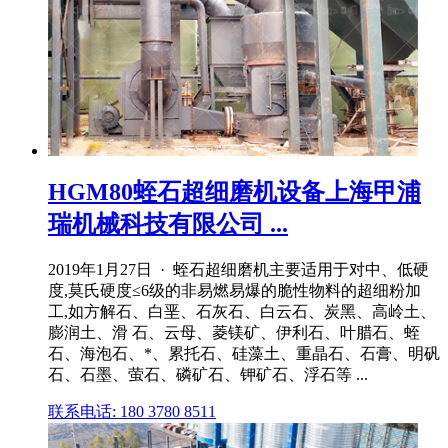
HGM80蛭石超细磨机设备上海甲浦
瑞机械科技有限公司 ...
2019年1月27日 · 蛭石超细磨机主要适用于对中、低硬
度,莫氏硬度≤6级的非易燃易爆的脆性物料的超细粉加
工,如方解石、白垩、石灰石、白云石、炭黑、高岭土、
膨润土、滑 石、云母、菱镁矿、伊利石、叶腊石、蛭
石、海泡石、*、累托石、硅藻土、重晶石、石膏、明矾
石、石墨、萤石、磷矿石、钾矿石、浮石等 ...
联系电话: 180 3780 8511