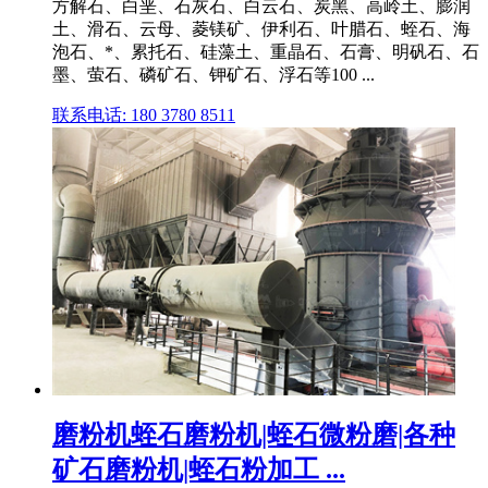
方解石、白垩、石灰石、白云石、炭黑、高岭土、膨润
土、滑石、云母、菱镁矿、伊利石、叶腊石、蛭石、海
泡石、*、累托石、硅藻土、重晶石、石膏、明矾石、石
墨、萤石、磷矿石、钾矿石、浮石等100 ...
联系电话: 180 3780 8511
磨粉机蛭石磨粉机|蛭石微粉磨|各种
矿石磨粉机|蛭石粉加工 ...