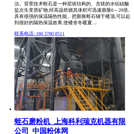
法。背景技术蛭石是一种层状结构的、含镁的水铝硅酸
盐次生变质矿物,经高温焙烧其体积可迅速膨胀6～20倍,
具有很强的保温隔热性能。把膨胀蛭石铺于楼顶,可以起
到很好的隔热保温效果,使楼舍冬暖夏 ...
联系电话: 180 3780 8511
蛭石磨粉机_上海科利瑞克机器有限
公司_中国粉体网