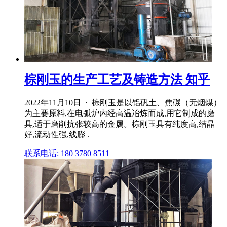
棕刚玉的生产工艺及铸造方法 知乎
2022年11月10日 · 棕刚玉是以铝矾土、焦碳（无烟煤）
为主要原料,在电弧炉内经高温冶炼而成,用它制成的磨
具,适于磨削抗张较高的金属。棕刚玉具有纯度高,结晶
好,流动性强,线膨 .
联系电话: 180 3780 8511