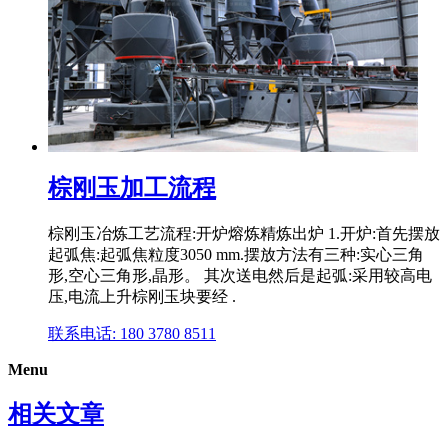
棕刚玉加工流程
棕刚玉冶炼工艺流程:开炉熔炼精炼出炉 1.开炉:首先摆放
起弧焦:起弧焦粒度3050 mm.摆放方法有三种:实心三角
形,空心三角形,晶形。 其次送电然后是起弧:采用较高电
压,电流上升棕刚玉块要经 .
联系电话: 180 3780 8511
Menu
相关文章