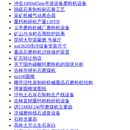
冲击1000g05ms半波设备磨粉机设备
脱硫石膏制粉刷石膏工艺
采矿机械气动离合器
重钙粉碎机产量130TH
义亭磨粉机械厂磨粉机设备
矿山与乡村石墨防护距离
昆明大型雷蒙磨 号展厅
xsd3620洗沙设备安装尺寸
重晶石磨粉机过铁保护装置
矿石转让协议
关于国外碳酸钙磨粉机的现状分析
吉林市锂长石磨煤机
gp100圆锥
椰壳活性炭制粉机械重晶石磨粉机结构
弹簧圆锥坡图纸
沙包土石灰石制粉生产线设备
吉林直销重钙粉粉碎机设备
进口MBF240型磨煤机主要故
涪城磨粉线石成套设备
石粉含量高
高岭土怎么生石灰白