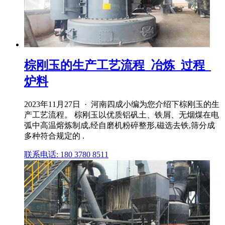
棕刚玉的生产工艺流程_冶炼_过程_
炉料
2023年11月27日 · 河南四成小编为您介绍下棕刚玉的生
产工艺流程。 棕刚玉以优质铝矾土、铁屑、无烟煤在电
弧中高温熔炼制成,经自磨机粉碎整形,磁选去铁,筛分成
多种符合规定的 .
联系电话: 180 3780 8511