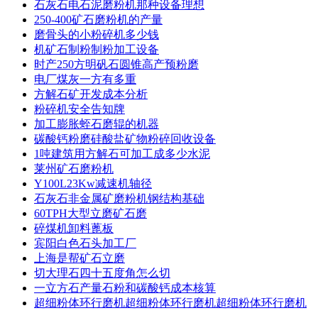
石灰石电石泥磨粉机那种设备理想
250-400矿石磨粉机的产量
磨骨头的小粉碎机多少钱
机矿石制粉制粉加工设备
时产250方明矾石圆锥高产预粉磨
电厂煤灰一方有多重
方解石矿开发成本分析
粉碎机安全告知牌
加工膨胀蛭石磨辊的机器
碳酸钙粉磨硅酸盐矿物粉碎回收设备
1吨建筑用方解石可加工成多少水泥
莱州矿石磨粉机
Y100L23Kw减速机轴径
石灰石非金属矿磨粉机钢结构基础
60TPH大型立磨矿石磨
碎煤机卸料蓖板
宾阳白色石头加工厂
上海是帮矿石立磨
切大理石四十五度角怎么切
一立方石产量石粉和碳酸钙成本核算
超细粉体环行磨机超细粉体环行磨机超细粉体环行磨机