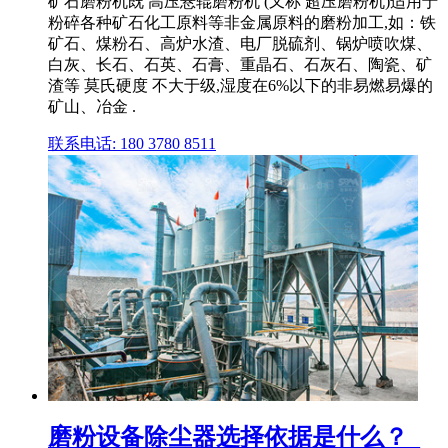
矿石磨粉机既 高压悬辊磨粉机 (又称 超压磨粉机)适用于
粉碎各种矿石化工原料等非金属原料的磨粉加工,如：铁
矿石、煤粉石、高炉水渣、电厂脱硫剂、锅炉喷吹煤、
白灰、长石、石英、石膏、重晶石、石灰石、陶瓷、矿
渣等 莫氏硬度 不大于级,湿度在6%以下的非易燃易爆的
矿山、冶金 .
联系电话: 180 3780 8511
磨粉设备除尘器选择依据是什么？_