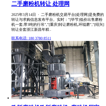
二手磨粉机转让 处理网
2025年3月14日 · 二手磨粉机交易平台[处理网]是免费的
转让与求购信息发布平台。实时："[毕节]低价出售磨粉
机一套,带3吨的行吊","[重庆]转让磨粉机,环辊磨","[绍兴]
转让全套浙江新昌年糕 .
联系电话: 180 3780 8511