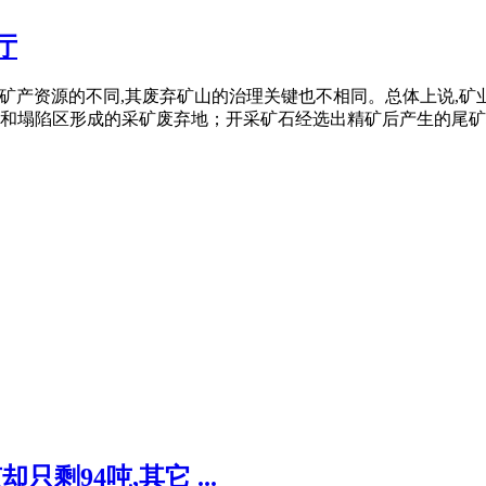
厅
境问题因为矿产资源的不同,其废弃矿山的治理关键也不相同。总体上说
塌陷区形成的采矿废弃地；开采矿石经选出精矿后产生的尾矿堆积
剩94吨,其它 ...