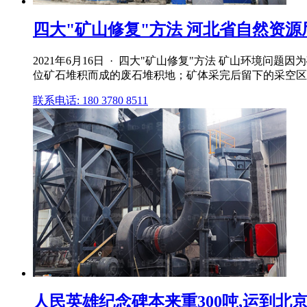
四大"矿山修复"方法 河北省自然资源
2021年6月16日 · 四大"矿山修复"方法 矿山环
位矿石堆积而成的废石堆积地；矿体采完后留下的采空区和
联系电话: 180 3780 8511
人民英雄纪念碑本来重300吨,运到北京却只