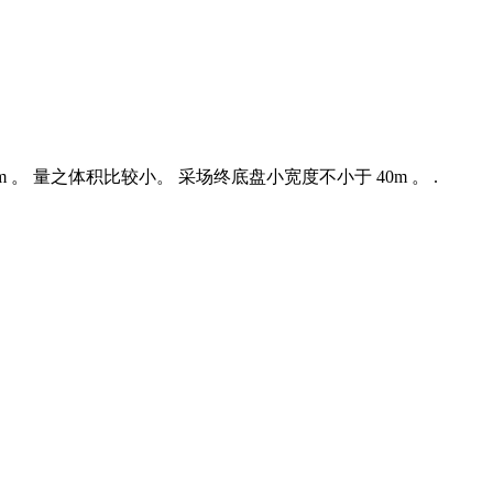
m 。 量之体积比较小。 采场终底盘小宽度不小于 40m 。 .