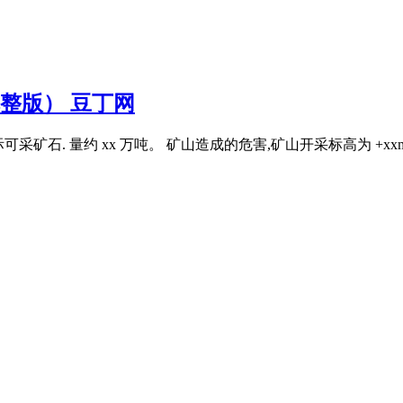
完整版） 豆丁网
际可采矿石. 量约 xx 万吨。 矿山造成的危害,矿山开采标高为 +xx