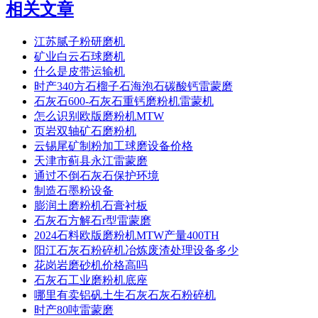
相关文章
江苏腻子粉研磨机
矿业白云石球磨机
什么是皮带运输机
时产340方石榴子石海泡石碳酸钙雷蒙磨
石灰石600-石灰石重钙磨粉机雷蒙机
怎么识别欧版磨粉机MTW
页岩双轴矿石磨粉机
云锡尾矿制粉加工球磨设备价格
天津市蓟县永江雷蒙磨
通过不倒石灰石保护环境
制造石墨粉设备
膨润土磨粉机石膏衬板
石灰石方解石r型雷蒙磨
2024石料欧版磨粉机MTW产量400TH
阳江石灰石粉碎机冶炼废渣处理设备多少
花岗岩磨砂机价格高吗
石灰石工业磨粉机底座
哪里有卖铝矾土生石灰石灰石粉碎机
时产80吨雷蒙磨