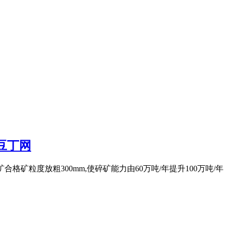
豆丁网
碎矿合格矿粒度放粗300mm,使碎矿能力由60万吨/年提升100万吨