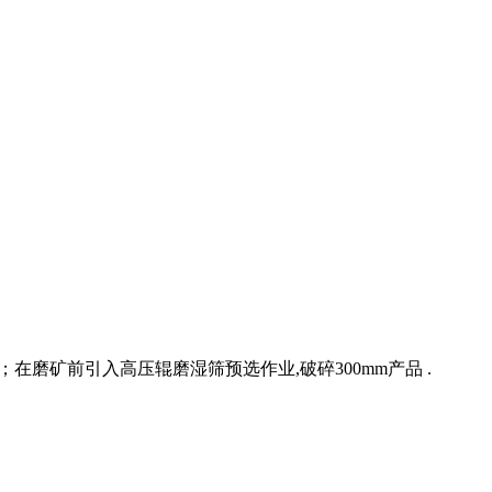
/年；在磨矿前引入高压辊磨湿筛预选作业,破碎300mm产品 .