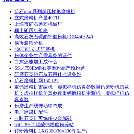
矿石mtm系列超压梯形磨粉机
立式磨粉机产量40TH
上海市矿石磨粉机械厂
稀土矿历年价格
高效石灰石碳酸钙磨粉机PCB450x240
易拆装筛分机
400TPH立式研磨机
粉体企业生产需具备的证件
白灰还能加工成什么
SS14750IIα鳞石英磨粉高产预粉磨
研磨石英砂石灰石用什么设备好
矿石磨粉机网150 125
重钙磨粉机雷蒙机；虚拟样机仿真参数重钙磨粉机雷蒙
机；虚拟样机仿真参数重钙磨粉机雷蒙机；虚拟样机仿
真参数
粉磨生产线传动轴总成
电厂磨煤机配件
一吨石英矿可炼多少金属硅
650TPH半碳酸钙粉磨粉碎站
锌粉给料机LXG30Φ30×390寻生产厂