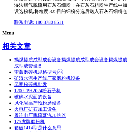
湿法烟气脱硫用石灰石细粉：在石灰石粗粉生产线中加
设选粉机,将粒度 325目的细粉分选后送入石灰石细粉仓
联系电话: 180 3780 8511
Menu
相关文章
褐煤提质成型成套设备褐煤提质成型成套设备褐煤提质
成型成套设备
雷蒙磨碎机规格型号j
矿渣水泥生产线厂家磨粉机设备
昆明粉碎机批发
1200TPH2024粉石子机
破碎水泥面的设备
风化岩高产预粉磨设备
火电厂矿石加工设备
粤连电厂脱硫蒸汽加热器
175虎牌磨粉机
箱破1414型是什么意思