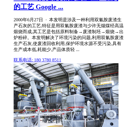
的工艺 Google ...
2000年6月27日 · 本发明是涉及一种利用双氰胺废渣生
产石灰的工艺,特征是用双氰胺废渣与少许无烟煤经高温
煅烧而成,其工艺是包括原料制备→废渣制坯→煅烧→出
炉粉碎。本发明解决了环境污染的问题,利用双氰胺废渣
生产石灰,使废渣回收利用,保护环境水源不受污染,具有
生产成本低,耗能少,产品体质轻 ...
联系电话: 180 3780 8511