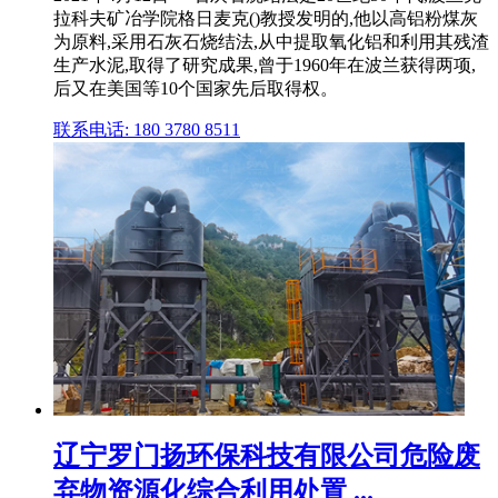
拉科夫矿冶学院格日麦克()教授发明的,他以高铝粉煤灰
为原料,采用石灰石烧结法,从中提取氧化铝和利用其残渣
生产水泥,取得了研究成果,曾于1960年在波兰获得两项,
后又在美国等10个国家先后取得权。
联系电话: 180 3780 8511
辽宁罗门扬环保科技有限公司危险废
弃物资源化综合利用处置 ...