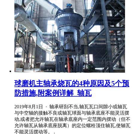
球磨机主轴承烧瓦的4种原因及5个预
防措施,附案例详解_轴瓦
2019年8月1日 · 轴承研刮不当,轴瓦瓦口间隙小或轴瓦
与中空轴的接触不良或轴瓦球面与轴承底座不能灵活摆
动,或者把允许轴瓦在轴承底座内一定范围内摆动（但不
允许轴瓦从轴承底座脱离）的定位螺栓顶住轴瓦,使轴瓦
不能灵活摆动等。 .