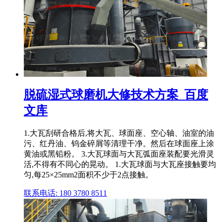
脱硫湿式球磨机大修技术方案_百度
文库
1.大瓦刮研合格后,将大瓦、球面座、空心轴、油室的油
污、红丹油、钨金碎屑等清理干净。然后在球面座上涂
黄油或黑铅粉。 3.大瓦球面与大瓦弧面座装配要光滑灵
活,不得有不同心的晃动。 1.大瓦球面与大瓦座接触要均
匀,每25×25mm2面积不少于2点接触。
联系电话: 180 3780 8511