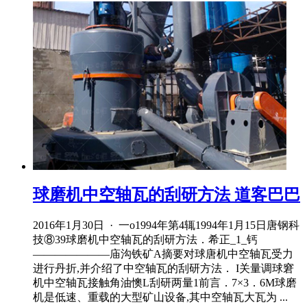
球磨机中空轴瓦的刮研方法 道客巴巴
2016年1月30日 · 一o1994年第4辄1994年1月15日唐钢科
技⑧39球磨机中空轴瓦的刮研方法．希正_1_钙
———————庙沟铁矿A摘要对球唐机中空轴瓦受力
进行丹折,并介绍了中空轴瓦的刮研方法． I关量调球窘
机中空轴瓦接触角油懊L刮研两量1前言．7×3．6M球磨
机是低速、重载的大型矿山设备,其中空轴瓦大瓦为 ...