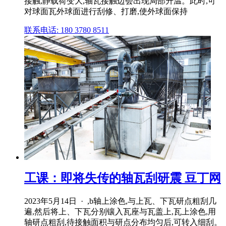
接触,静载荷变大,轴瓦接触边会出现局部升温。此时,可
对球面瓦外球面进行刮修、打磨,使外球面保持
联系电话: 180 3780 8511
工课：即将失传的轴瓦刮研震 豆丁网
2023年5月14日 · ,b轴上涂色,与上瓦、下瓦研点粗刮几
遍,然后将上、下瓦分别镶入瓦座与瓦盖上,瓦上涂色,用
轴研点粗刮,待接触面积与研点分布均匀后,可转入细刮。