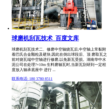
球磨机刮瓦技术_百度文库
球磨机刮瓦技术二、修磨中空轴烧瓦后,中空轴上常黏附
着巴氏合金颗粒及硬块,因此在倒出球段后、顶 磨取瓦之
前对烧瓦端中空轴进行修磨,以免新瓦受损。湖南华中水
泥公司在处理?×10m 生料磨轴瓦时,当新瓦刮研到一定程
度放入轴承底座中 进行 ...
联系电话: 180 3780 8511