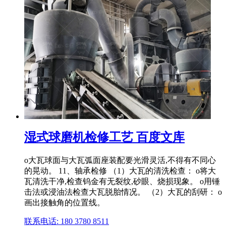
湿式球磨机检修工艺 百度文库
o大瓦球面与大瓦弧面座装配要光滑灵活,不得有不同心
的晃动。 11、轴承检修 （1）大瓦的清洗检查： o将大
瓦清洗干净,检查钨金有无裂纹,砂眼、烧损现象。 o用锤
击法或浸油法检查大瓦脱胎情况。 （2）大瓦的刮研： o
画出接触角的位置线。
联系电话: 180 3780 8511