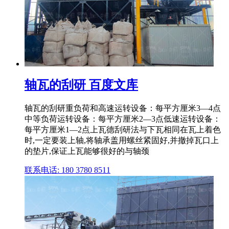
轴瓦的刮研 百度文库
轴瓦的刮研重负荷和高速运转设备：每平方厘米3—4点
中等负荷运转设备：每平方厘米2—3点低速运转设备：
每平方厘米1—2点上瓦德刮研法与下瓦相同在瓦上着色
时,一定要装上轴,将轴承盖用螺丝紧固好,并撤掉瓦口上
的垫片,保证上瓦能够很好的与轴颈
联系电话: 180 3780 8511