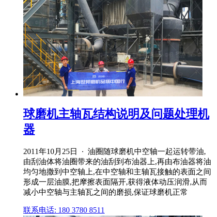
球磨机主轴瓦结构说明及问题处理机
器
2011年10月25日 · 油圈随球磨机中空轴一起运转带油,
由刮油体将油圈带来的油刮到布油器上,再由布油器将油
均匀地撒到中空轴上,在中空轴和主轴瓦接触的表面之间
形成一层油膜,把摩擦表面隔开,获得液体动压润滑,从而
减小中空轴与主轴瓦之间的磨损,保证球磨机正常
联系电话: 180 3780 8511