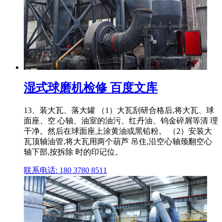
湿式球磨机检修 百度文库
13、装大瓦、落大罐 （1）大瓦刮研合格后,将大瓦、球
面座、空 心轴、油室的油污、红丹油、钨金碎屑等清 理
干净。然后在球面座上涂黄油或黑铅粉。 （2）安装大
瓦顶轴油管,将大瓦用两个葫芦 吊住,沿空心轴颈翻空心
轴下部,按拆除 时的印记位。
联系电话: 180 3780 8511