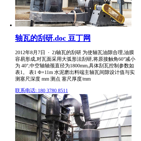
轴瓦的刮研.doc 豆丁网
2012年8月7日 · 2)轴瓦的刮研 为使轴瓦油隙合理,油膜
容易形成,对瓦面采用大弧形法刮研,将原接触角60°减小
为 40°,中空轴轴颈直径为1800mm,具体刮瓦控制参数如
表1。 表1 Φ×11m 水泥磨出料端主轴瓦间隙设计值与实
测塞尺深度 mm 测点 塞尺厚度/mm
联系电话: 180 3780 8511