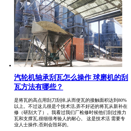
汽轮机轴承刮瓦怎么操作 球磨机的刮
瓦方法有哪些？
是将瓦的高点用刮刀刮掉,从而使瓦的接触面积达到80%
以上。不过这儿很是个技术活,弄不好还的将瓦从新补在
修（研刮大了）。我看过我们厂检修时候他们刮过推力
瓦和支撑瓦,很细很考验人的耐心。 这是技术活 需要专
业人士操作,否则会毁坏的。