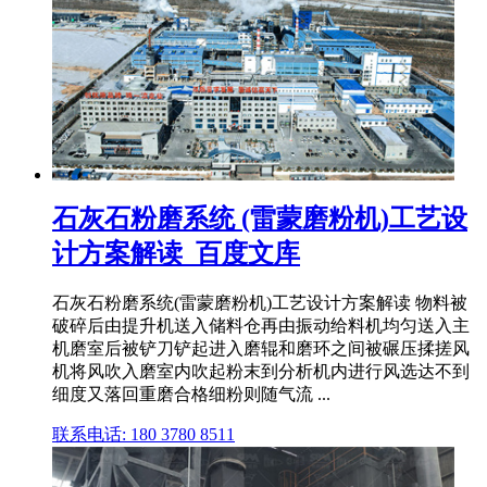
石灰石粉磨系统 (雷蒙磨粉机)工艺设
计方案解读_百度文库
石灰石粉磨系统(雷蒙磨粉机)工艺设计方案解读 物料被
破碎后由提升机送入储料仓再由振动给料机均匀送入主
机磨室后被铲刀铲起进入磨辊和磨环之间被碾压揉搓风
机将风吹入磨室内吹起粉末到分析机内进行风选达不到
细度又落回重磨合格细粉则随气流 ...
联系电话: 180 3780 8511