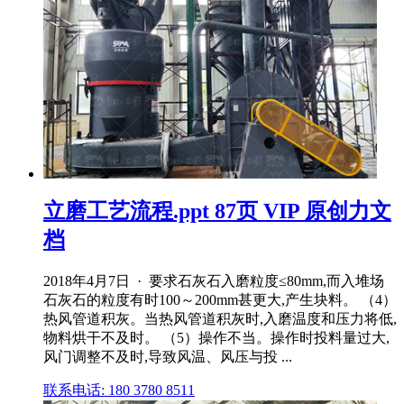
立磨工艺流程.ppt 87页 VIP 原创力文
档
2018年4月7日 · 要求石灰石入磨粒度≤80mm,而入堆场
石灰石的粒度有时100～200mm甚更大,产生块料。 （4）
热风管道积灰。当热风管道积灰时,入磨温度和压力将低,
物料烘干不及时。 （5）操作不当。操作时投料量过大,
风门调整不及时,导致风温、风压与投 ...
联系电话: 180 3780 8511