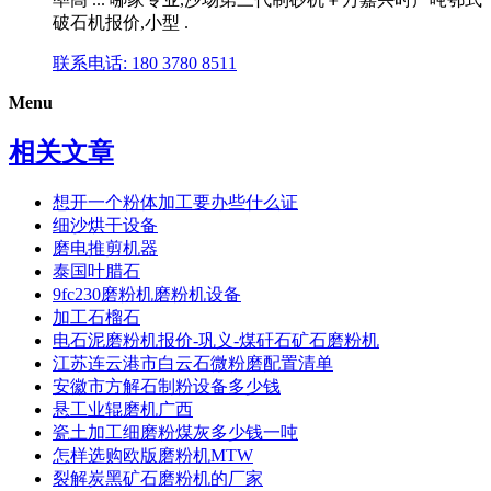
破石机报价,小型 .
联系电话: 180 3780 8511
Menu
相关文章
想开一个粉体加工要办些什么证
细沙烘干设备
磨电推剪机器
泰国叶腊石
9fc230磨粉机磨粉机设备
加工石榴石
电石泥磨粉机报价-巩义-煤矸石矿石磨粉机
江苏连云港市白云石微粉磨配置清单
安徽市方解石制粉设备多少钱
悬工业辊磨机广西
瓷土加工细磨粉煤灰多少钱一吨
怎样选购欧版磨粉机MTW
裂解炭黑矿石磨粉机的厂家