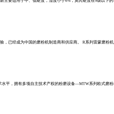
磨主要适用于中、低硬度，湿度小于6%，莫氏硬度在9级以下的
经验，已经成为中国的磨粉机制造商和供应商。 R系列雷蒙磨粉
术水平，拥有多项自主技术产权的粉磨设备—MTW系列欧式磨粉机