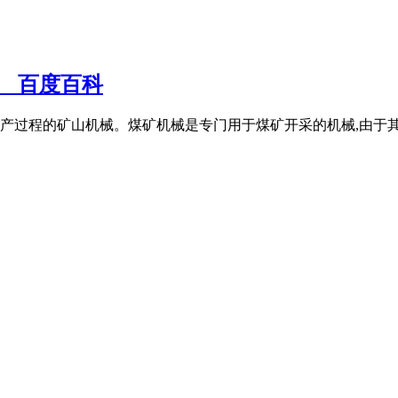
_百度百科
产过程的矿山机械。煤矿机械是专门用于煤矿开采的机械,由于其