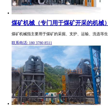
煤矿机械（专门用于煤矿开采的机械）
煤矿机械指主要用于煤矿的采掘、支护、运输、洗选等生
联系电话: 180 3780 8511