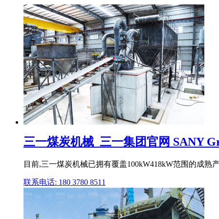
三一煤炭机械_三一集团官网 SANY Gr
目前,三一煤炭机械已拥有覆盖100kW418kW范围的
联系电话: 180 3780 8511