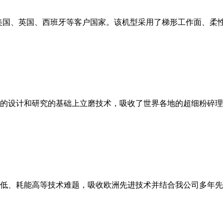
美国、英国、西班牙等客户国家。该机型采用了梯形工作面、柔
的设计和研究的基础上立磨技术，吸收了世界各地的超细粉碎理
低、耗能高等技术难题，吸收欧洲先进技术并结合我公司多年先