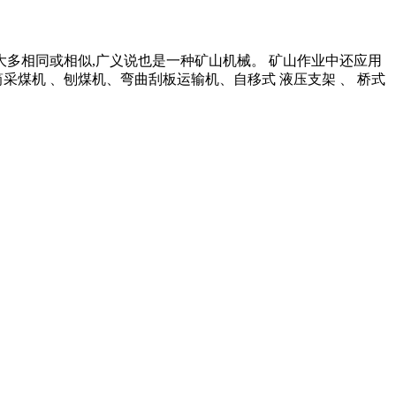
大多相同或相似,广义说也是一种矿山机械。 矿山作业中还应用
筒采煤机 、刨煤机、弯曲刮板运输机、自移式 液压支架 、 桥式