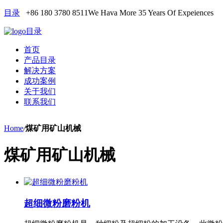
目录
+86 180 3780 8511
We Hava More 35 Years Of Expeiences
目录
首页
产品目录
解决方案
成功案例
关于我们
联系我们
Home
/
煤矿用矿山机械
煤矿用矿山机械
超细微粉磨粉机