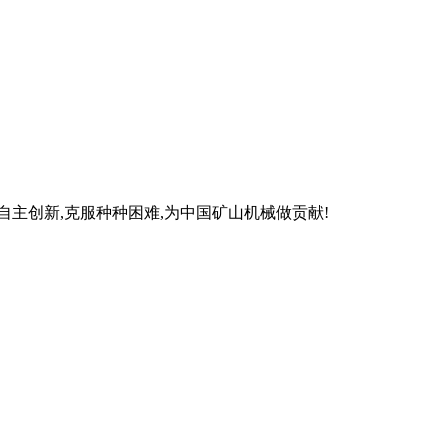
主创新,克服种种困难,为中国矿山机械做贡献!