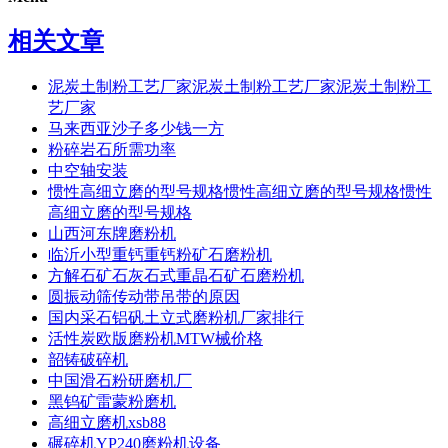
相关文章
泥炭土制粉工艺厂家泥炭土制粉工艺厂家泥炭土制粉工
艺厂家
马来西亚沙子多少钱一方
粉碎岩石所需功率
中空轴安装
惯性高细立磨的型号规格惯性高细立磨的型号规格惯性
高细立磨的型号规格
山西河东牌磨粉机
临沂小型重钙重钙粉矿石磨粉机
方解石矿石灰石式重晶石矿石磨粉机
圆振动筛传动带吊带的原因
国内采石铝矾土立式磨粉机厂家排行
活性炭欧版磨粉机MTW械价格
韶铸破碎机
中国滑石粉研磨机厂
黑钨矿雷蒙粉磨机
高细立磨机xsb88
碾碎机YP240磨粉机设备