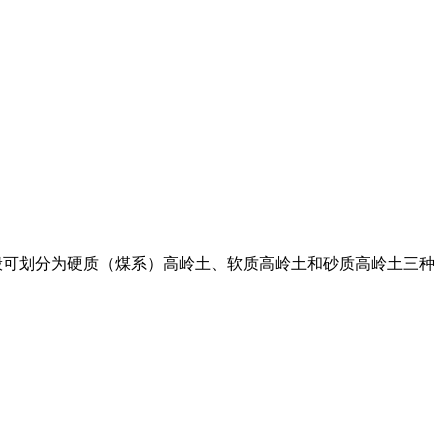
量,一般可划分为硬质（煤系）高岭土、软质高岭土和砂质高岭土三种