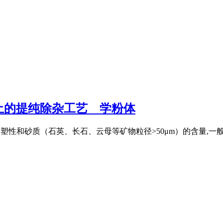
的提纯除杂工艺 _ 学粉体
质量、可塑性和砂质（石英、长石、云母等矿物粒径>50μm）的含