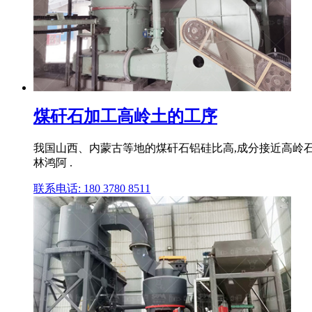
煤矸石加工高岭土的工序
我国山西、内蒙古等地的煤矸石铝硅比高,成分接近高岭石
林鸿阿 .
联系电话: 180 3780 8511