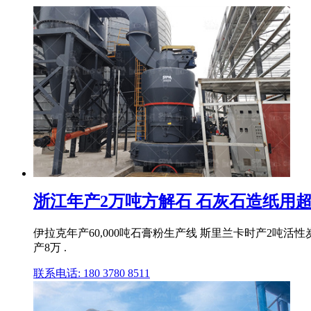
浙江年产2万吨方解石 石灰石造纸用
伊拉克年产60,000吨石膏粉生产线 斯里兰卡时产2吨活
产8万 .
联系电话: 180 3780 8511