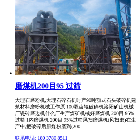
磨煤机200目95 过筛
大理石磨粉机,大理石碎石机时产90吨颚式石头破碎机建
筑材料磨粉机械工作原 100双齿辊破碎机洛阳矿山机械
厂瓷砖磨边机什么厂生产煤矿机械好磨煤机 200目 95%
过筛 1内磨煤机 200目 95%过筛风扫磨煤机(风扫磨)在生
产中,把破碎后原煤粉磨到(200
联系电话: 180 3780 8511