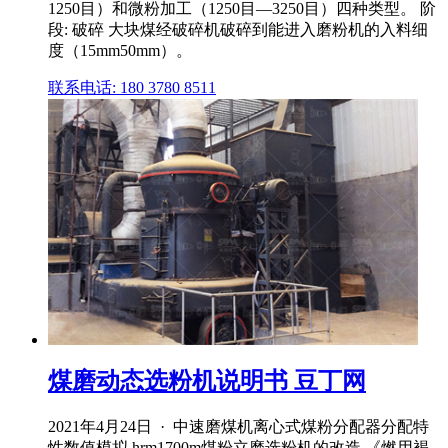
1250目）和微粉加工（1250目—3250目）四种类型。 阶
段: 破碎 大块煤经破碎机破碎到能进入磨粉机的入料细
度（15mm50mm）。
联系电话: 180 3780 8511
煤磨动态选粉机说明书 豆丁网
2021年4月24日 · 中速磨煤机离心式煤粉分配器分配特
性数值模拟 hrm1700m煤粉立磨选粉机的改造 《燃用褐