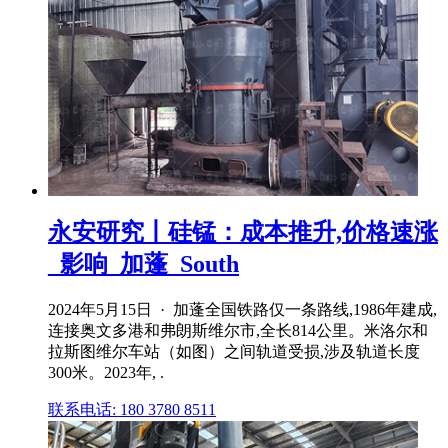
永安研究丨硅锰：成本推升,价格速涨
_影响_加蓬_South
2024年5月15日 · 加蓬全国铁路仅一条路线,1986年建成,
连接奥文多港和弗朗斯维尔市,全长814公里。米洛尔和
拉斯图维尔车站（如图）之间轨道受损,涉及轨道长度
300米。2023年, .
联系电话: 180 3780 8511