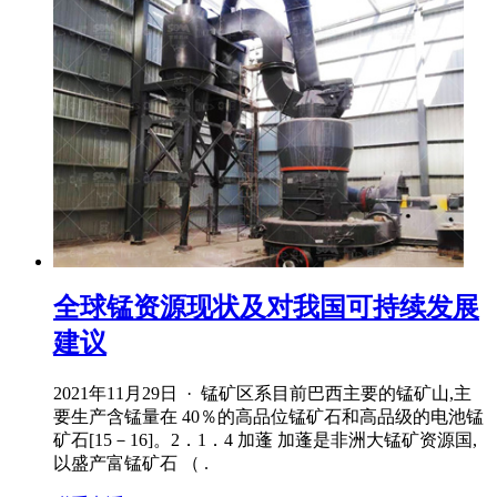
全球锰资源现状及对我国可持续发展
建议
2021年11月29日 · 锰矿区系目前巴西主要的锰矿山,主
要生产含锰量在 40％的高品位锰矿石和高品级的电池锰
矿石[15－16]。2．1．4 加蓬 加蓬是非洲大锰矿资源国,
以盛产富锰矿石 （ .