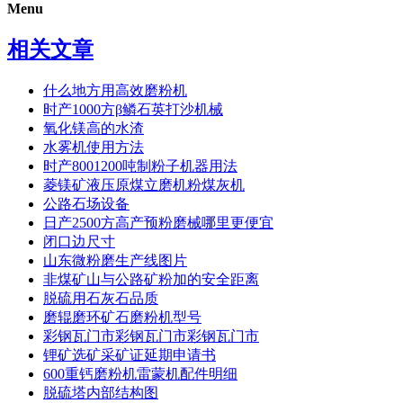
Menu
相关文章
什么地方用高效磨粉机
时产1000方β鳞石英打沙机械
氧化镁高的水渣
水雾机使用方法
时产8001200吨制粉子机器用法
菱镁矿液压原煤立磨机粉煤灰机
公路石场设备
日产2500方高产预粉磨械哪里更便宜
闭口边尺寸
山东微粉磨生产线图片
非煤矿山与公路矿粉加的安全距离
脱硫用石灰石品质
磨辊磨环矿石磨粉机型号
彩钢瓦门市彩钢瓦门市彩钢瓦门市
锂矿选矿采矿证延期申请书
600重钙磨粉机雷蒙机配件明细
脱硫塔内部结构图