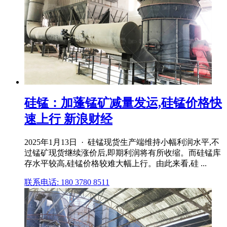
硅锰：加蓬锰矿减量发运,硅锰价格快
速上行 新浪财经
2025年1月13日 · 硅锰现货生产端维持小幅利润水平,不
过锰矿现货继续涨价后,即期利润将有所收缩。而硅锰库
存水平较高,硅锰价格较难大幅上行。由此来看,硅 ...
联系电话: 180 3780 8511