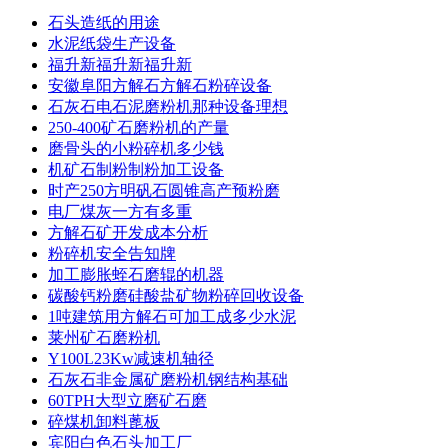
石头造纸的用途
水泥纸袋生产设备
福升新福升新福升新
安徽阜阳方解石方解石粉碎设备
石灰石电石泥磨粉机那种设备理想
250-400矿石磨粉机的产量
磨骨头的小粉碎机多少钱
机矿石制粉制粉加工设备
时产250方明矾石圆锥高产预粉磨
电厂煤灰一方有多重
方解石矿开发成本分析
粉碎机安全告知牌
加工膨胀蛭石磨辊的机器
碳酸钙粉磨硅酸盐矿物粉碎回收设备
1吨建筑用方解石可加工成多少水泥
莱州矿石磨粉机
Y100L23Kw减速机轴径
石灰石非金属矿磨粉机钢结构基础
60TPH大型立磨矿石磨
碎煤机卸料蓖板
宾阳白色石头加工厂