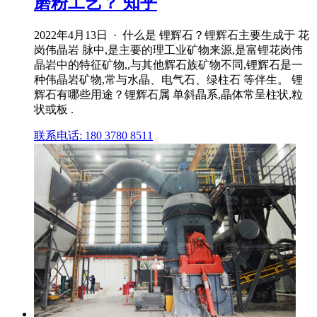
磨粉工艺？ 知乎
2022年4月13日 · 什么是 锂辉石？锂辉石主要生成于 花
岗伟晶岩 脉中,是主要的理工业矿物来源,是富锂花岗伟
晶岩中的特征矿物,,与其他辉石族矿物不同,锂辉石是一
种伟晶岩矿物,常与水晶、电气石、绿柱石 等伴生。 锂
辉石有哪些用途？锂辉石属 单斜晶系,晶体常呈柱状,粒
状或板 .
联系电话: 180 3780 8511