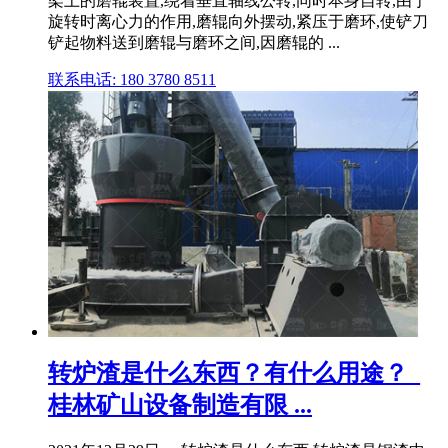
架上的磨辊装置,绕着垂直轴线公转,同时本身自转,由于
旋转时离心力的作用,磨辊向外摆动,紧压于磨环,使铲刀
铲起物料送到磨辊与磨环之间,因磨辊的 ...
联系电话: 180 3780 8511
转炉渣是什么东西？有什么用途？_
桂林矿山设备制造有限 ...