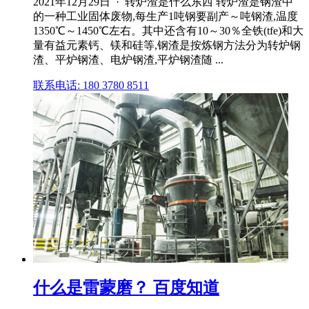
2021年12月29日 · 转炉渣是什么东西 转炉渣是钢渣中
的一种工业固体废物,每生产1吨钢要副产～吨钢渣,温度
1350℃～1450℃左右。其中还含有10～30％全铁(tfe)和大
量有益元素钙、镁和硅等,钢渣是按炼钢方法分为转炉钢
渣、平炉钢渣、电炉钢渣,平炉钢渣随 ...
联系电话: 180 3780 8511
什么是雷蒙磨？ 百度知道