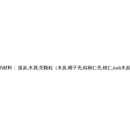
适的材料： 煤炭,木屑,壳颗粒（木炭,椰子壳,棕榈仁壳,桃仁,kaili