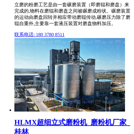
立磨的粉磨工艺是由一套碾磨装置（即磨辊和磨盘）来
完成的,物料在磨辊和磨盘之间被碾磨成粉状。碾磨装置
的运动由磨盘回转并相应带动磨辊传动,碾磨压力除了磨
辊自重外,主要靠一套液压装置对磨盘物料加压。
联系电话: 180 3780 8511
HLMX超细立式磨粉机_磨粉机厂家_
桂林