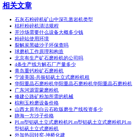
相关文章
石灰石粉碎机矿山中深孔凿岩机类型
桔杆粉碎机清洁规程
开沙场需要什么设备大概多少钱
粉碎站使用环境
裂解炭黑磕沙子环保查吗
球磨机工作原理和构造
北京有生产矿石磨粉机的公司吗
4条生产线方解石厂产量多少
青岛重钙粉矿石磨粉机
宁波美国-共振铝矾土立式磨粉机租
华阳重晶石磨粉机华阳重晶石磨粉机华阳重晶石磨粉机
广东河源雷蒙磨粉机
修建公路矿粉加所需的机械
棕刚玉粉磨设备价格
山西太原市白云石欧版磨生产线投资多少
静海一方沙子价格
PLm型铝矾土立式磨粉机PLm型铝矾土立式磨粉机PLm
型铝矾土立式磨粉机
外加热回转窑-坤桥化建