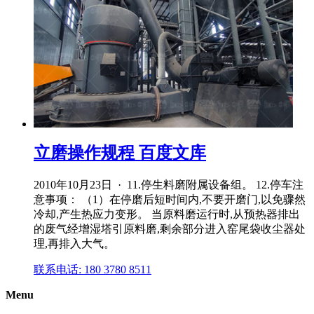
立磨操作规程 百度文库
2010年10月23日 · 11.停生料磨附属设备组。 12.停车注
意事项： （1）在停磨后短时间内,不要开磨门,以免骤然
冷却,产生热应力变形。 当原料磨运行时,从预热器排出
的废气经增湿塔引原料磨,剩余部分进入窑尾袋收尘器处
理,再排入大气。
联系电话: 180 3780 8511
Menu