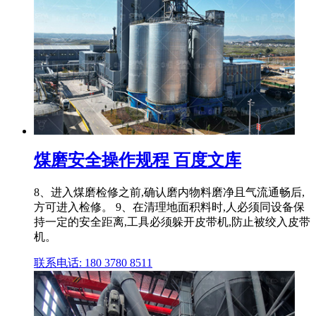
煤磨安全操作规程 百度文库
8、进入煤磨检修之前,确认磨内物料磨净且气流通畅后,
方可进入检修。 9、在清理地面积料时,人必须同设备保
持一定的安全距离,工具必须躲开皮带机,防止被绞入皮带
机。
联系电话: 180 3780 8511