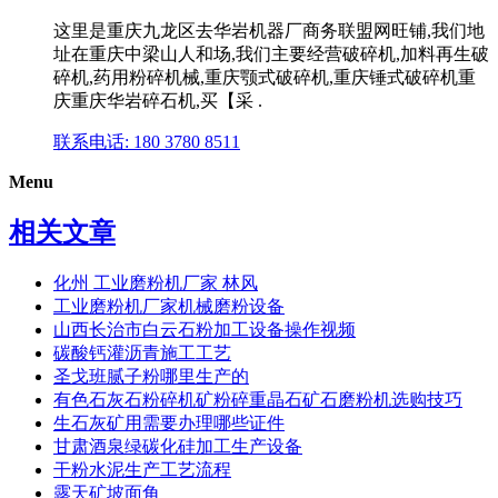
这里是重庆九龙区去华岩机器厂商务联盟网旺铺,我们地
址在重庆中梁山人和场,我们主要经营破碎机,加料再生破
碎机,药用粉碎机械,重庆颚式破碎机,重庆锤式破碎机重
庆重庆华岩碎石机,买【采 .
联系电话: 180 3780 8511
Menu
相关文章
化州 工业磨粉机厂家 林风
工业磨粉机厂家机械磨粉设备
山西长治市白云石粉加工设备操作视频
碳酸钙灌沥青施工工艺
圣戈班腻子粉哪里生产的
有色石灰石粉碎机矿粉碎重晶石矿石磨粉机选购技巧
生石灰矿用需要办理哪些证件
甘肃酒泉绿碳化硅加工生产设备
干粉水泥生产工艺流程
露天矿坡面角