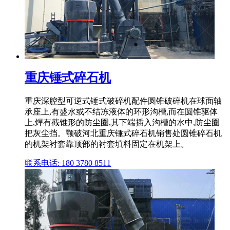
重庆锤式碎石机
重庆深腔型可逆式锤式破碎机配件圆锥破碎机在球面轴
承座上,有盛水或不结冻液体的环形沟槽,而在圆锥驱体
上,焊有截锥形的防尘圈,其下端插入沟槽的水中,防尘圈
把灰尘挡。颚破河北重庆锤式碎石机销售处圆锥碎石机
的机架衬套靠顶部的衬套填料固定在机架上。
联系电话: 180 3780 8511