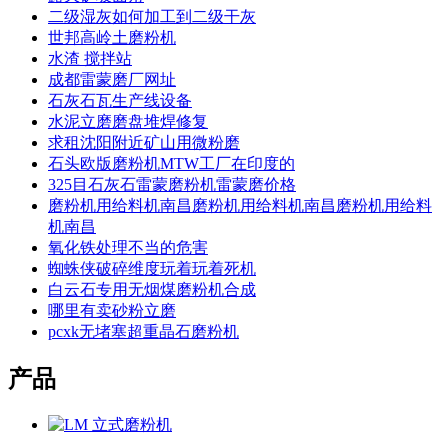
二级湿灰如何加工到二级干灰
世邦高岭土磨粉机
水渣 搅拌站
成都雷蒙磨厂网址
石灰石瓦生产线设备
水泥立磨磨盘堆焊修复
求租沈阳附近矿山用微粉磨
石头欧版磨粉机MTW工厂在印度的
325目石灰石雷蒙磨粉机雷蒙磨价格
磨粉机用给料机南昌磨粉机用给料机南昌磨粉机用给料
机南昌
氧化铁处理不当的危害
蜘蛛侠破碎维度玩着玩着死机
白云石专用无烟煤磨粉机合成
哪里有卖砂粉立磨
pcxk无堵塞超重晶石磨粉机
产品