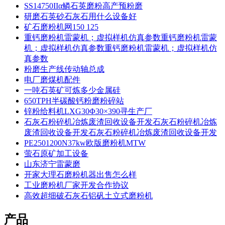
SS14750IIα鳞石英磨粉高产预粉磨
研磨石英砂石灰石用什么设备好
矿石磨粉机网150 125
重钙磨粉机雷蒙机；虚拟样机仿真参数重钙磨粉机雷蒙
机；虚拟样机仿真参数重钙磨粉机雷蒙机；虚拟样机仿
真参数
粉磨生产线传动轴总成
电厂磨煤机配件
一吨石英矿可炼多少金属硅
650TPH半碳酸钙粉磨粉碎站
锌粉给料机LXG30Φ30×390寻生产厂
石灰石粉碎机冶炼废渣回收设备开发石灰石粉碎机冶炼
废渣回收设备开发石灰石粉碎机冶炼废渣回收设备开发
PE2501200N37kw欧版磨粉机MTW
萤石原矿加工设备
山东济宁雷蒙磨
开家大理石磨粉机器出售怎么样
工业磨粉机厂家开发合作协议
高效超细破石灰石铝矾土立式磨粉机
产品