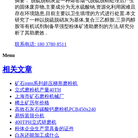
摘要： 脱硫脱硝灰是一种熔窑烟气脱硫脱硝处理后产生
的固体废弃物,主要成分为无水硫酸钠,资源化利用困难且
存在环境隐患,目前主要以卫生填埋的方式进行处置.本文
研究了一种以脱硫脱硝灰为基体,复合三乙醇胺,三异丙醇
胺等有机试剂制备早强型粉体矿渣助磨剂的方法,研究分
析了其助磨效 .
联系电话: 180 3780 8511
Menu
相关文章
矿石mtm系列超压梯形磨粉机
立式磨粉机产量40TH
上海市矿石磨粉机械厂
稀土矿历年价格
高效石灰石碳酸钙磨粉机PCB450x240
易拆装筛分机
400TPH立式研磨机
粉体企业生产需具备的证件
白灰还能加工成什么