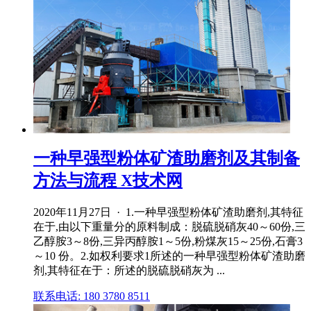
一种早强型粉体矿渣助磨剂及其制备
方法与流程 X技术网
2020年11月27日 · 1.一种早强型粉体矿渣助磨剂,其特征
在于,由以下重量分的原料制成：脱硫脱硝灰40～60份,三
乙醇胺3～8份,三异丙醇胺1～5份,粉煤灰15～25份,石膏3
～10 份。2.如权利要求1所述的一种早强型粉体矿渣助磨
剂,其特征在于：所述的脱硫脱硝灰为 ...
联系电话: 180 3780 8511