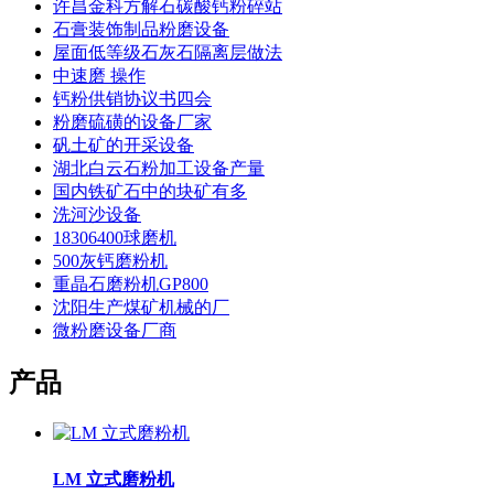
许昌金科方解石碳酸钙粉碎站
石膏装饰制品粉磨设备
屋面低等级石灰石隔离层做法
中速磨 操作
钙粉供销协议书四会
粉磨硫磺的设备厂家
矾土矿的开采设备
湖北白云石粉加工设备产量
国内铁矿石中的块矿有多
洗河沙设备
18306400球磨机
500灰钙磨粉机
重晶石磨粉机GP800
沈阳生产煤矿机械的厂
微粉磨设备厂商
产品
LM 立式磨粉机