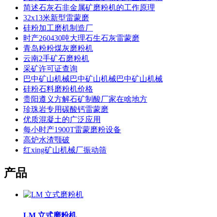
简述石灰石非金属矿磨粉机的工作原理
32x13米新型雷蒙磨
硅粉加工磨机制造厂
时产260430吨大理石生石灰雷蒙磨
青岛粉粉煤灰磨粉机
云南2手矿石磨粉机
采矿许可证查询
巴中矿山机械巴中矿山机械巴中矿山机械
硅粉石料磨粉机价格
贵阳遵义方解石矿制酸厂家在啥地方
珍珠岩专用碳酸钙雷蒙磨
优质混凝土的广泛应用
每小时产1900T雷蒙磨粉设备
高炉水渣颚破
红xing矿山机械厂振动筛
产品
LM 立式磨粉机