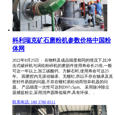
科利瑞克矿石磨粉机参数价格中国粉
体网
2022年8月25日 · 在物料及成品细度相同的情况下,比冲
击式破碎机与涡轮粉碎机的磨损件使用寿命长25倍,一般
可达一年以上,加工碳酸钙、方解石时,使用寿命可达25
年。 因磨腔内无滚动轴承、无螺钉,所以不存在轴承及其
密封件易损的问题,不存在螺钉易松动而毁坏机器的问
题。 产品细度一次性可达到D97≤5μm。 采用脉冲除尘
器捕捉粉尘,采用消声器降低噪声,具有环保、 .
联系电话: 180 3780 8511