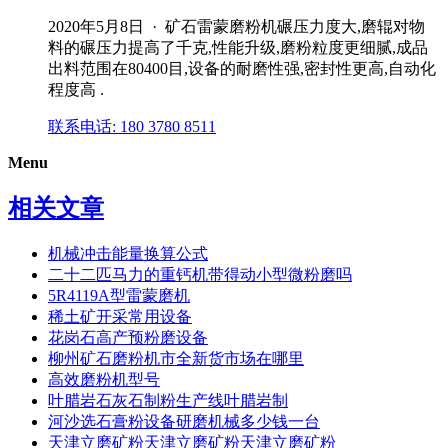
2020年5月8日 · 矿石雷蒙磨粉机碾压力度大,磨辊对物
料的碾压力提高了千克,性能升级,磨粉粒度更细腻,成品
出料范围在80400目,设备的耐磨性强,密封性更高,自动化
程度高 .
联系电话: 180 3780 8511
Menu
相关文章
机械冲击能量换算公式
二十二匹马力的重钙机带得动小型微粉磨吗
5R4119A型雷蒙磨机
稀土矿开采常用设备
花岗石高产预粉磨设备
柳州矿石磨粉机市全新货市场在哪里
高效磨粉机型号
叶腊岩石灰石制粉生产线叶腊岩制
河沙选石膏粉设备研磨机械多少钱一台
天津立磨矿粉天津立磨矿粉天津立磨矿粉