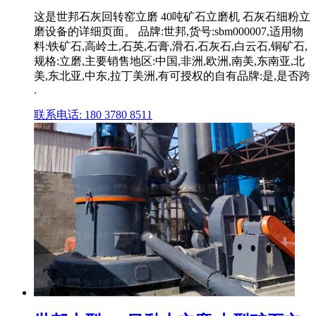
这是世邦石灰回转窑立磨 40吨矿石立磨机 石灰石细粉立
磨设备的详细页面。 品牌:世邦,货号:sbm000007,适用物
料:铁矿石,高岭土,石英,石膏,滑石,石灰石,白云石,铜矿石,
规格:立磨,主要销售地区:中国,非洲,欧洲,南美,东南亚,北
美,东北亚,中东,拉丁美洲,有可授权的自有品牌:是,是否跨
.
联系电话: 180 3780 8511