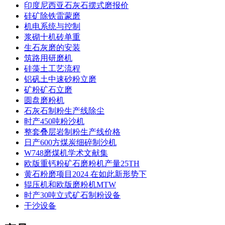
印度尼西亚石灰石摆式磨报价
硅矿除铁雷蒙磨
机电系统与控制
浆砌十机砖单重
生石灰磨的安装
筑路用研磨机
硅藻土工艺流程
铝矾土中速砂粉立磨
矿粉矿石立磨
圆盘磨粉机
石灰石制粉生产线除尘
时产450吨粉沙机
整套叠层岩制粉生产线价格
日产600方煤炭细碎制沙机
W748磨煤机学术文献集
欧版重钙粉矿石磨粉机产量25TH
黄石粉磨项目2024 在如此新形势下
辊压机和欧版磨粉机MTW
时产30吨立式矿石制粉设备
干沙设备