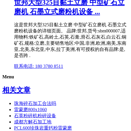
世邦大型325目黏土立磨 中型矿石立
磨机 石墨立式磨粉机设备 ...
这是世邦大型325目黏土立磨 中型矿石立磨机 石墨立式
磨粉机设备的详细页面。 品牌:世邦,货号:sbm000007,适
用物料:铁矿石,高岭土,石英,石膏,滑石,石灰石,白云石,铜
矿石,规格:立磨,主要销售地区:中国,非洲,欧洲,南美,东南
亚,北美,东北亚,中东,拉丁美洲,有可授权的自有品牌:是,
是否跨 .
联系电话: 180 3780 8511
Menu
相关文章
珠海碎石加工合法吗
雷蒙磨800x1060
石英粉碎机粉碎设备
成都方解石加工地
PCL600珍珠岩重钙粉雷蒙磨