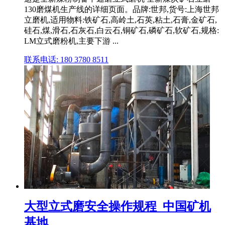
130磨煤机生产线的详细页面。品牌:世邦,货号:上海世邦
立磨机,适用物料:铁矿石,高岭土,石英,粘土,石膏,金矿石,
硅石,煤,滑石,石灰石,白云石,铜矿石,磷矿石,软矿石,规格:
LM立式磨粉机,主要下游 ...
联系电话: 180 3780 8511
大型立式磨安全操作规程_中国矿机
基地