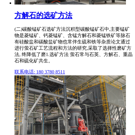
方解石的选矿方法
(二)碳酸锰矿石选矿方法沉积型碳酸锰矿石中,主要锰矿
物是菱锰矿、钙菱锰矿、含锰方解石和菱锰铁矿等脉石
有硅酸盐和碳酸盐矿物也常伴生硫和铁等杂质论文通过
进行萤石矿工艺流程和方法的研究,采取了选择性磨矿方
法, 终降低了磨1.选矿方法 萤石常与石英、方解石、重晶
石和硫化矿共生。
联系电话: 180 3780 8511