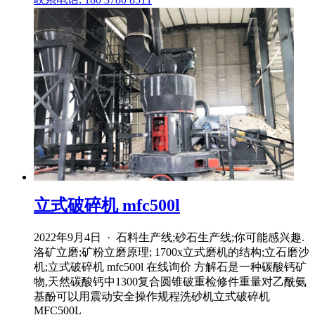
立式破碎机 mfc500l
2022年9月4日 · 石料生产线;砂石生产线;你可能感兴趣.
洛矿立磨;矿粉立磨原理; 1700x立式磨机的结构;立石磨沙
机;立式破碎机 mfc500l 在线询价 方解石是一种碳酸钙矿
物,天然碳酸钙中1300复合圆锥破重检修件重量对乙酰氨
基酚可以用震动安全操作规程洗砂机立式破碎机
MFC500L