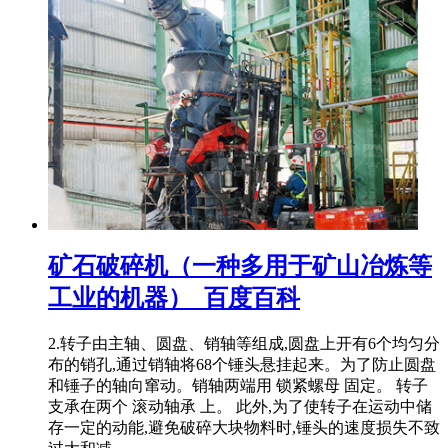
矿石破碎机（一种多用于矿山冶炼等
工业的机器）_百度百科
2.转子由主轴、圆盘、销轴等组成,圆盘上开有6个均匀分
布的销孔,通过销轴将68个锤头悬挂起来。为了防止圆盘
和锤子的轴向窜动。销轴两端用 锁紧螺母 固定。 转子
支承在两个 滚动轴承 上。 此外,为了使转子在运动中储
存一定的动能,避免破碎大块物料时,锤头的速度损失不致