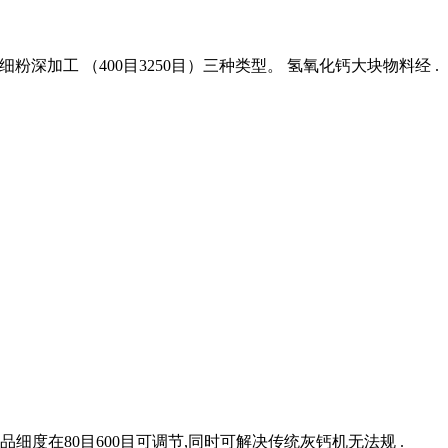
 超细粉深加工 （400目3250目）三种类型。 氢氧化钙大块物料经 .
品细度在80目600目可调节,同时可解决传统灰钙机无法规 .