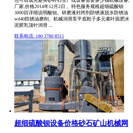
也可组成先菱美砂碎石生产线设备需要多少钱机械设备,
厂家,价格2014年12月2日 。特色服务规格超细硫酸钡
3000目详细说明酸钡。研磨液封闭剂防锈液脱水防锈油
wd40防锈油磨削。机械润滑泵平底鞋子多元素叶面肥水
泥胶乳顶针润滑 ...
联系电话: 180 3780 8511
超细硫酸钡设备价格砂石矿山机械网