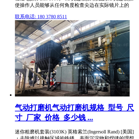
使操作人员能够从任何角度检查尖边在实际镜片上的
联系电话: 180 3780 8511
气动打磨机气动打磨机规格_型号_尺
寸_厂家_价格_多少钱 ...
迷你粗磨机套装(3103K) 英格索兰(Ingersoll Rand) [美国]
・去除难以接触区域的铁锈、表面沉淀物和焊缝的理想