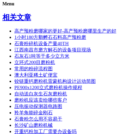
Menu
相关文章
高产预粉磨哪家的更好-高产预粉磨哪里生产的好
1小时180方鹅孵石石料高产预粉磨
石膏粉碎机设备产量40TH
江西南昌市磨方解石的设备项目现场
石灰石1吨等于多少立方米
立环式200目磨粉机
常用的粉碎流程图
澳大利亚稀土矿便宜
铰链重钙磨粉机雷蒙机构设计运动简图
PE900x1200立式磨粉机操作规程
自动送白灰生石灰磨粉机
磨粉机应该卖给哪些客户
压电振动探测器电路图
羚羊角能碎金刚石
石膏粉怎么用不容易干
长沙矿山磨粉机械
开重钙粉加工厂需要办设备吗