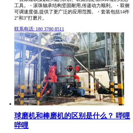
工具。・滚珠轴承结构坚固耐用,传递动力顺利。・双侧
可调速度值,提供了更广泛的应用范围。・套装包括14件
2"和3"打磨片。
联系电话: 180 3780 8511
球磨机和棒磨机的区别是什么？ 哔哩
哔哩