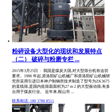
粉碎设备大型化的现状和发展特点
（二） 破碎与粉磨专栏 ...
2015年3月25日 · 我国是煤炭大国,对大型筛分机有迫切
要求。1986 年起,原洛阳矿山机械厂和原洛阳矿山机械研
究所采用引进日本神户制钢所技术制造了型号为ZK3675
的直线筛,是国内批筛面面积为27 m 2 的大型振动筛,有多
台用于煤炭行业。 近年来,鞍山市 ...
联系电话: 180 3780 8511