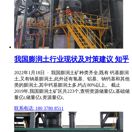
我国膨润土行业现状及对策建议 知乎
2022年1月18日 · 我国膨润土矿种类齐全,既有 钙基膨润
土,又有钠基膨润土,此外还有氢基、铝基、钠钙基和其他
类的膨润土,其中钙基膨润土多,约占80%以上。 截止
2019年,我国膨润土矿区共223个,查明资源储量亿t,基础储
量亿t,储量亿t,资源量亿t。
联系电话: 180 3780 8511