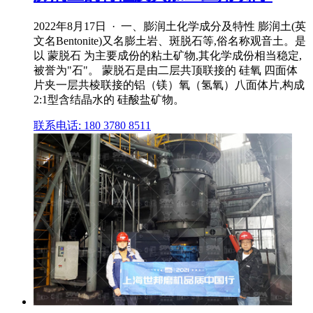
2022年8月17日 · 一、膨润土化学成分及特性 膨润土(英
文名Bentonite)又名膨土岩、斑脱石等,俗名称观音土。是
以 蒙脱石 为主要成份的粘土矿物,其化学成份相当稳定,
被誉为"石"。 蒙脱石是由二层共顶联接的 硅氧 四面体
片夹一层共棱联接的铝（镁）氧（氢氧）八面体片,构成
2:1型含结晶水的 硅酸盐矿物。
联系电话: 180 3780 8511