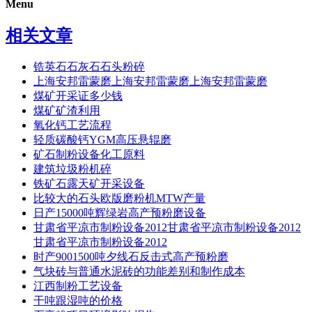
Menu
相关文章
锆英石石灰石石头粉碎
上海安邦雷蒙磨上海安邦雷蒙磨上海安邦雷蒙磨
煤矿开采证多少钱
煤矿矿渣利用
氧化钙工艺流程
轻质碳酸钙YGM高压悬辊磨
矿石制粉设备化工原料
建筑垃圾粉机碎
铁矿石露天矿开采设备
比较大的石头欧版磨粉机MTW产量
日产15000吨辉绿岩高产预粉磨设备
甘肃省平凉市制粉设备2012甘肃省平凉市制粉设备2012
甘肃省平凉市制粉设备2012
时产9001500吨夕线石反击式高产预粉磨
气块砖与普通水泥砖的功能差别和制作成本
江西制粉工艺设备
干吨跟湿吨的价格