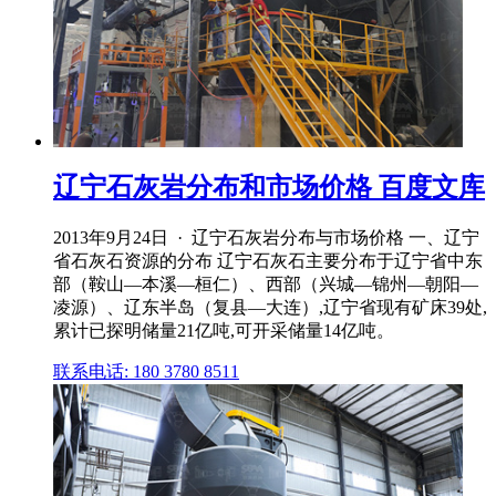
辽宁石灰岩分布和市场价格 百度文库
2013年9月24日 · 辽宁石灰岩分布与市场价格 一、辽宁
省石灰石资源的分布 辽宁石灰石主要分布于辽宁省中东
部（鞍山—本溪—桓仁）、西部（兴城—锦州—朝阳—
凌源）、辽东半岛（复县—大连）,辽宁省现有矿床39处,
累计已探明储量21亿吨,可开采储量14亿吨。
联系电话: 180 3780 8511