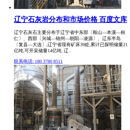
辽宁石灰岩分布和市场价格 百度文库
辽宁石灰石主要分布于辽宁省中东部〔鞍山—本溪—桓
仁〕、西部〔兴城—锦州—朝阳—凌源〕、辽东半岛
〔复县—大连〕,辽宁省现有矿床39处,累计已探明储量21
亿吨,可开采储量14亿吨. 辽 .
联系电话: 180 3780 8511