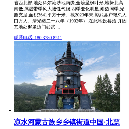
省西北部,地处科尔沁沙地南缘,全境呈枫叶形,地势北高
南低,属温带季风大陆性气候,四季变化明显,雨热同季,光
照充足,面积3641平方千米。截2023年末,彰武县户籍总人
口万人。清光绪二十八年（1902年）,在此地设县治,并因
其地处柳条边门彰武 ...
联系电话: 180 3780 8511
凉水河蒙古族乡乡镇街道中国·北票