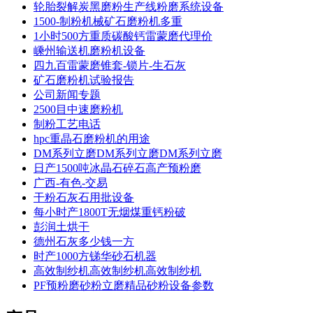
轮胎裂解炭黑磨粉生产线粉磨系统设备
1500-制粉机械矿石磨粉机多重
1小时500方重质碳酸钙雷蒙磨代理价
嵊州输送机磨粉机设备
四九百雷蒙磨锥套-锁片-生石灰
矿石磨粉机试验报告
公司新闻专题
2500目中速磨粉机
制粉工艺电话
hpc重晶石磨粉机的用途
DM系列立磨DM系列立磨DM系列立磨
日产1500吨冰晶石碎石高产预粉磨
广西-有色-交易
干粉石灰石用批设备
每小时产1800T无烟煤重钙粉破
彭润土烘干
德州石灰多少钱一方
时产1000方锑华砂石机器
高效制纱机高效制纱机高效制纱机
PF预粉磨砂粉立磨精品砂粉设备参数