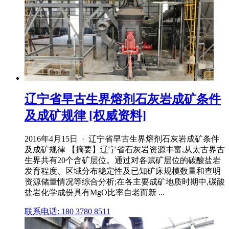
辽宁省早古生界熔剂石灰岩成矿条件
及成矿规律 [权威资料]
2016年4月15日 · 辽宁省早古生界熔剂石灰岩成矿条件
及成矿规律 【摘要】辽宁省石灰岩资源丰富,从太古界古
生界共有20个含矿层位。通过对各赋矿层位的碳酸盐岩
发育程度、区域分布稳定性及已知矿床规模数量和查明
资源储量情况等综合分析;在各主要成矿地质时期中,碳酸
盐岩化学成份具有MgO比率自老而新 ...
联系电话: 180 3780 8511