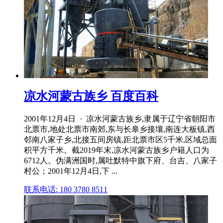
凉水河蒙古族乡 百度百科
2001年12月4日 · 凉水河蒙古族乡,隶属于辽宁省朝阳市
北票市,地处北票市南郊,东与长皋乡接壤,南连大板镇,西
邻南八家子乡,北接五间房镇,距北票市区5千米,区域总面
积平方千米。截2019年末,凉水河蒙古族乡户籍人口为
6712人。伪满洲国时,属吐默特中旗下府、台吉、八家子
村公；2001年12月4日,下 ...
联系电话: 180 3780 8511