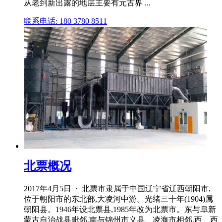
从老到新出露的地层主要有元古界 ...
联系电话: 180 3780 8511
北票概况
2017年4月5日 · 北票市隶属于中国辽宁省辽西朝阳市,
位于朝阳市的东北部,大凌河中游。光绪三十年(1904)属
朝阳县。1946年设北票县,1985年改为北票市。东与阜新
蒙古自治战县毗邻,南与锦州市义县、凌海市相邻,西、西