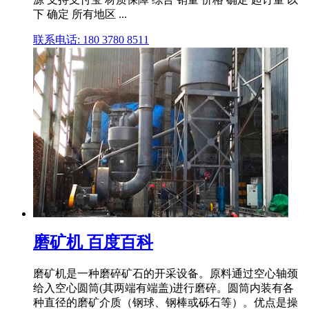
下 确定 所有地区 ...
联系电话: 180 3780 8511
磨矿机 百度百科
磨矿机是一种磨碎矿石的开采设备。原料通过空心轴颈
给入空心圆筒(其两端有端盖)进行磨碎。圆筒内装有各
种直径的磨矿介质（钢球、钢棒或砾石等）。优点是操