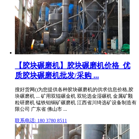
【胶块碾磨机】胶块碾磨机价格_优
质胶块碾磨机批发/采购 ...
搜好货网()为您提供各种胶块碾磨机的供求信息价格,胶
块碾磨机 ... 矿用双辊碾金机 双轮选金湿碾机 金属矿颗
粒研磨机 锰铁钼铜矿碾磨机 江西省川绮选矿设备制造有
限公司 广东省 佛山市 ...
联系电话: 180 3780 8511