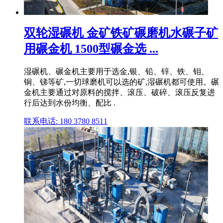
双轮湿碾机 金矿铁矿碾磨机水碾子矿
用碾金机 1500型碾金选 ...
湿碾机、碾金机主要用于选金,银、铅、锌、铁、钼、
铜、锑等矿,一切球磨机可以选的矿,湿碾机都可使用。碾
金机主要通过对原料的搅拌、滚压、破碎、滚压反复进
行后达到水份均衡、配比 .
联系电话: 180 3780 8511