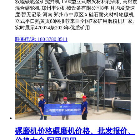
双辊碾轮金矿搅拌机 1500型立式耐火材料轮碾机 高粘度
混合碾轮机 郑州丰迈机械设备有限公司8年 月均发货速
度:暂无记录 河南 郑州市中原区 ¥ 硅石耐火材料轮碾机
立式平口熟黄页88网推荐来自全国7家矿用磨粉机厂家,
实时展示470074条2023年优质矿用
联系电话: 180 3780 8511
碾磨机价格碾磨机价格、批发报价、